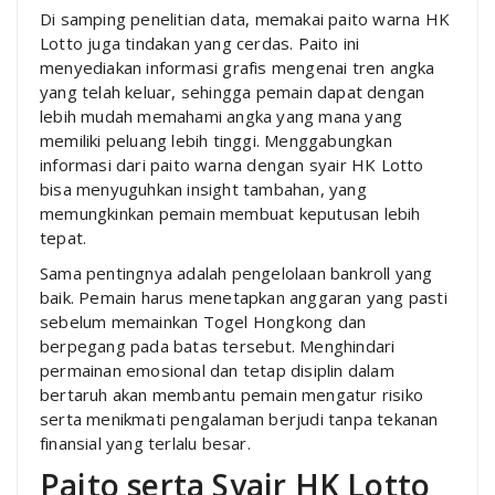
Di samping penelitian data, memakai paito warna HK
Lotto juga tindakan yang cerdas. Paito ini
menyediakan informasi grafis mengenai tren angka
yang telah keluar, sehingga pemain dapat dengan
lebih mudah memahami angka yang mana yang
memiliki peluang lebih tinggi. Menggabungkan
informasi dari paito warna dengan syair HK Lotto
bisa menyuguhkan insight tambahan, yang
memungkinkan pemain membuat keputusan lebih
tepat.
Sama pentingnya adalah pengelolaan bankroll yang
baik. Pemain harus menetapkan anggaran yang pasti
sebelum memainkan Togel Hongkong dan
berpegang pada batas tersebut. Menghindari
permainan emosional dan tetap disiplin dalam
bertaruh akan membantu pemain mengatur risiko
serta menikmati pengalaman berjudi tanpa tekanan
finansial yang terlalu besar.
Paito serta Syair HK Lotto