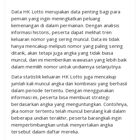
Data HK Lotto merupakan data penting bagi para
pemain yang ingin meningkatkan peluang
kemenangan di dalam permainan. Dengan analisis
informasi historis, peserta dapat melihat tren
keluaran nomor yang sering muncul. Data ini tidak
hanya mencakup meliputi nomor yang paling sering
ditarik, akan tetapi juga angka yang tidak biasa
muncul, dan ini memberikan wawasan yang lebih baik
dalam memilih nomor untuk undiannya selanjutnya.
Data statistik keluaran HK Lotto juga mencakup
jumlah kali muncul angka dan kombinasi yang berhasil
dalam periode tertentu. Dengan menggunakan
informasi ini, peserta bisa membuat strategi
berdasarkan angka yang menguntungkan. Contohnya,
jika nomor tertentu telah muncul berulang kali dalam
beberapa undian terakhir, peserta barangkali ingin
mempertimbangkan untuk menyertakan angka
tersebut dalam daftar mereka.