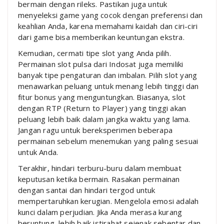
bermain dengan rileks. Pastikan juga untuk
menyeleksi game yang cocok dengan preferensi dan
keahlian Anda, karena memahami kaidah dan ciri-ciri
dari game bisa memberikan keuntungan ekstra.
Kemudian, cermati tipe slot yang Anda pilih.
Permainan slot pulsa dari Indosat juga memiliki
banyak tipe pengaturan dan imbalan. Pilih slot yang
menawarkan peluang untuk menang lebih tinggi dan
fitur bonus yang menguntungkan. Biasanya, slot
dengan RTP (Return to Player) yang tinggi akan
peluang lebih baik dalam jangka waktu yang lama.
Jangan ragu untuk bereksperimen beberapa
permainan sebelum menemukan yang paling sesuai
untuk Anda.
Terakhir, hindari terburu-buru dalam membuat
keputusan ketika bermain. Rasakan permainan
dengan santai dan hindari tergod untuk
mempertaruhkan kerugian. Mengelola emosi adalah
kunci dalam perjudian. Jika Anda merasa kurang
beruntung, lebih baik istirahat sejenak sebentar dan