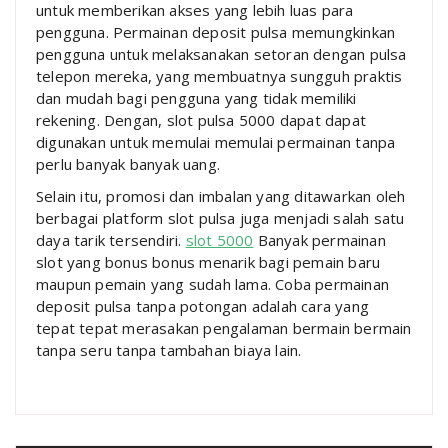
untuk memberikan akses yang lebih luas para
pengguna. Permainan deposit pulsa memungkinkan
pengguna untuk melaksanakan setoran dengan pulsa
telepon mereka, yang membuatnya sungguh praktis
dan mudah bagi pengguna yang tidak memiliki
rekening. Dengan, slot pulsa 5000 dapat dapat
digunakan untuk memulai memulai permainan tanpa
perlu banyak banyak uang.
Selain itu, promosi dan imbalan yang ditawarkan oleh
berbagai platform slot pulsa juga menjadi salah satu
daya tarik tersendiri.
slot 5000
Banyak permainan
slot yang bonus bonus menarik bagi pemain baru
maupun pemain yang sudah lama. Coba permainan
deposit pulsa tanpa potongan adalah cara yang
tepat tepat merasakan pengalaman bermain bermain
tanpa seru tanpa tambahan biaya lain.