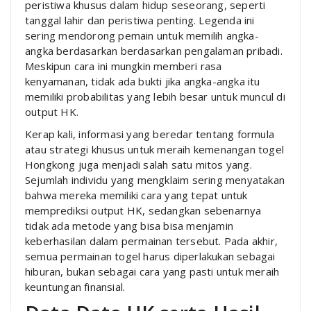
peristiwa khusus dalam hidup seseorang, seperti
tanggal lahir dan peristiwa penting. Legenda ini
sering mendorong pemain untuk memilih angka-
angka berdasarkan berdasarkan pengalaman pribadi.
Meskipun cara ini mungkin memberi rasa
kenyamanan, tidak ada bukti jika angka-angka itu
memiliki probabilitas yang lebih besar untuk muncul di
output HK.
Kerap kali, informasi yang beredar tentang formula
atau strategi khusus untuk meraih kemenangan togel
Hongkong juga menjadi salah satu mitos yang.
Sejumlah individu yang mengklaim sering menyatakan
bahwa mereka memiliki cara yang tepat untuk
memprediksi output HK, sedangkan sebenarnya
tidak ada metode yang bisa bisa menjamin
keberhasilan dalam permainan tersebut. Pada akhir,
semua permainan togel harus diperlakukan sebagai
hiburan, bukan sebagai cara yang pasti untuk meraih
keuntungan finansial.