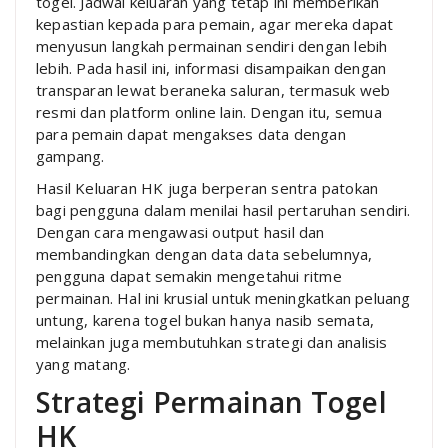
togel. Jadwal keluaran yang tetap ini memberikan
kepastian kepada para pemain, agar mereka dapat
menyusun langkah permainan sendiri dengan lebih
lebih. Pada hasil ini, informasi disampaikan dengan
transparan lewat beraneka saluran, termasuk web
resmi dan platform online lain. Dengan itu, semua
para pemain dapat mengakses data dengan
gampang.
Hasil Keluaran HK juga berperan sentra patokan
bagi pengguna dalam menilai hasil pertaruhan sendiri.
Dengan cara mengawasi output hasil dan
membandingkan dengan data data sebelumnya,
pengguna dapat semakin mengetahui ritme
permainan. Hal ini krusial untuk meningkatkan peluang
untung, karena togel bukan hanya nasib semata,
melainkan juga membutuhkan strategi dan analisis
yang matang.
Strategi Permainan Togel
HK