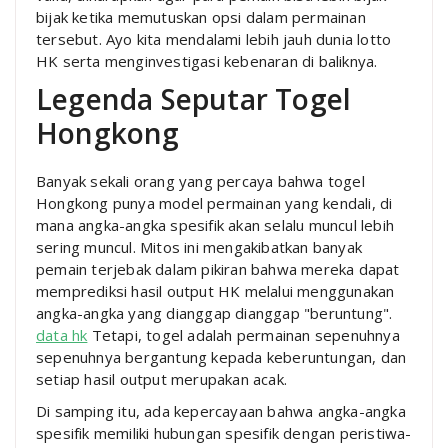
bijak ketika memutuskan opsi dalam permainan
tersebut. Ayo kita mendalami lebih jauh dunia lotto
HK serta menginvestigasi kebenaran di baliknya.
Legenda Seputar Togel
Hongkong
Banyak sekali orang yang percaya bahwa togel
Hongkong punya model permainan yang kendali, di
mana angka-angka spesifik akan selalu muncul lebih
sering muncul. Mitos ini mengakibatkan banyak
pemain terjebak dalam pikiran bahwa mereka dapat
memprediksi hasil output HK melalui menggunakan
angka-angka yang dianggap dianggap "beruntung".
data hk
Tetapi, togel adalah permainan sepenuhnya
sepenuhnya bergantung kepada keberuntungan, dan
setiap hasil output merupakan acak.
Di samping itu, ada kepercayaan bahwa angka-angka
spesifik memiliki hubungan spesifik dengan peristiwa-