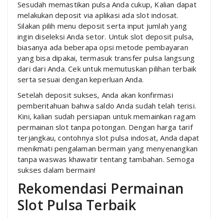
Sesudah memastikan pulsa Anda cukup, Kalian dapat
melakukan deposit via aplikasi ada slot indosat.
Silakan pilih menu deposit serta input jumlah yang
ingin diseleksi Anda setor. Untuk slot deposit pulsa,
biasanya ada beberapa opsi metode pembayaran
yang bisa dipakai, termasuk transfer pulsa langsung
dari dari Anda. Cek untuk memutuskan pilihan terbaik
serta sesuai dengan keperluan Anda.
Setelah deposit sukses, Anda akan konfirmasi
pemberitahuan bahwa saldo Anda sudah telah terisi.
Kini, kalian sudah persiapan untuk memainkan ragam
permainan slot tanpa potongan. Dengan harga tarif
terjangkau, contohnya slot pulsa indosat, Anda dapat
menikmati pengalaman bermain yang menyenangkan
tanpa waswas khawatir tentang tambahan. Semoga
sukses dalam bermain!
Rekomendasi Permainan
Slot Pulsa Terbaik