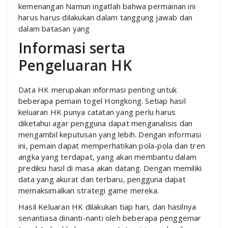
kemenangan Namun ingatlah bahwa permainan ini
harus harus dilakukan dalam tanggung jawab dan
dalam batasan yang
Informasi serta
Pengeluaran HK
Data HK merupakan informasi penting untuk
beberapa pemain togel Hongkong. Setiap hasil
keluaran HK punya catatan yang perlu harus
diketahui agar pengguna dapat menganalisis dan
mengambil keputusan yang lebih. Dengan informasi
ini, pemain dapat memperhatikan pola-pola dan tren
angka yang terdapat, yang akan membantu dalam
prediksi hasil di masa akan datang. Dengan memiliki
data yang akurat dan terbaru, pengguna dapat
memaksimalkan strategi game mereka.
Hasil Keluaran HK dilakukan tiap hari, dan hasilnya
senantiasa dinanti-nanti oleh beberapa penggemar