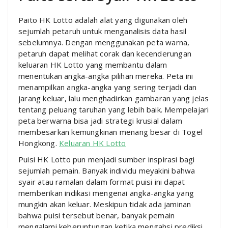
Paito HK Lotto adalah alat yang digunakan oleh
sejumlah petaruh untuk menganalisis data hasil
sebelumnya. Dengan menggunakan peta warna,
petaruh dapat melihat corak dan kecenderungan
keluaran HK Lotto yang membantu dalam
menentukan angka-angka pilihan mereka. Peta ini
menampilkan angka-angka yang sering terjadi dan
jarang keluar, lalu menghadirkan gambaran yang jelas
tentang peluang taruhan yang lebih baik. Mempelajari
peta berwarna bisa jadi strategi krusial dalam
membesarkan kemungkinan menang besar di Togel
Hongkong.
Keluaran HK Lotto
Puisi HK Lotto pun menjadi sumber inspirasi bagi
sejumlah pemain. Banyak individu meyakini bahwa
syair atau ramalan dalam format puisi ini dapat
memberikan indikasi mengenai angka-angka yang
mungkin akan keluar. Meskipun tidak ada jaminan
bahwa puisi tersebut benar, banyak pemain
mengalami keberuntungan ketika mengahsi prediksi