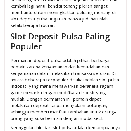
kembali lagi nanti, kondisi tenang pikiran sangat
membantu dalam meningkatkan peluang menang di
slot deposit pulsa. Ingatlah bahwa judi haruslah
selalu berupa hiburan.
Slot Deposit Pulsa Paling
Populer
Permainan deposit pulsa adalah pilihan berbagai
pemain karena kenyamanan dan kemudahan dan
kenyamanan dalam melakukan transaksi setoran. Di
antara beberapa terpopuler disukai adalah slot pulsa
Indosat, yang mana menawarkan beraneka ragam
game menarik dengan modifikasi deposit yang
mudah. Dengan permainan ini, pemain dapat
melakukan deposit tanpa mengalami potongan,
sehingga memberi manfaat tambahan untuk orang-
orang yang suka bermain dengan modal kecil.
Keunggulan lain dari slot pulsa adalah kemampuannya