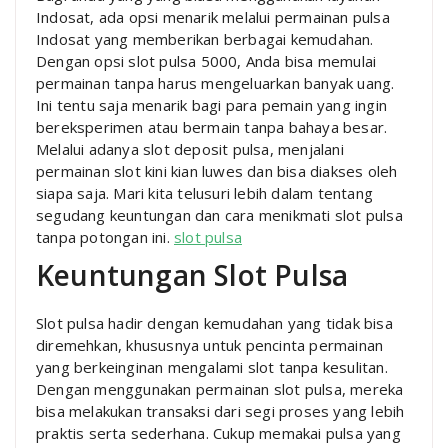
Indosat, ada opsi menarik melalui permainan pulsa
Indosat yang memberikan berbagai kemudahan.
Dengan opsi slot pulsa 5000, Anda bisa memulai
permainan tanpa harus mengeluarkan banyak uang.
Ini tentu saja menarik bagi para pemain yang ingin
bereksperimen atau bermain tanpa bahaya besar.
Melalui adanya slot deposit pulsa, menjalani
permainan slot kini kian luwes dan bisa diakses oleh
siapa saja. Mari kita telusuri lebih dalam tentang
segudang keuntungan dan cara menikmati slot pulsa
tanpa potongan ini.
slot pulsa
Keuntungan Slot Pulsa
Slot pulsa hadir dengan kemudahan yang tidak bisa
diremehkan, khususnya untuk pencinta permainan
yang berkeinginan mengalami slot tanpa kesulitan.
Dengan menggunakan permainan slot pulsa, mereka
bisa melakukan transaksi dari segi proses yang lebih
praktis serta sederhana. Cukup memakai pulsa yang