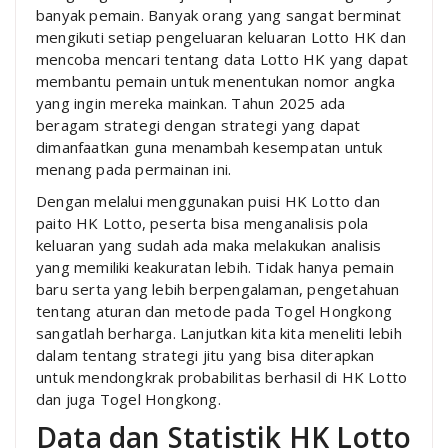
banyak pemain. Banyak orang yang sangat berminat
mengikuti setiap pengeluaran keluaran Lotto HK dan
mencoba mencari tentang data Lotto HK yang dapat
membantu pemain untuk menentukan nomor angka
yang ingin mereka mainkan. Tahun 2025 ada
beragam strategi dengan strategi yang dapat
dimanfaatkan guna menambah kesempatan untuk
menang pada permainan ini.
Dengan melalui menggunakan puisi HK Lotto dan
paito HK Lotto, peserta bisa menganalisis pola
keluaran yang sudah ada maka melakukan analisis
yang memiliki keakuratan lebih. Tidak hanya pemain
baru serta yang lebih berpengalaman, pengetahuan
tentang aturan dan metode pada Togel Hongkong
sangatlah berharga. Lanjutkan kita kita meneliti lebih
dalam tentang strategi jitu yang bisa diterapkan
untuk mendongkrak probabilitas berhasil di HK Lotto
dan juga Togel Hongkong.
Data dan Statistik HK Lotto