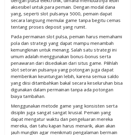
dengan pulsa elektronik, dimana membuatnya lebih
aksesibel untuk para pemain. Dengan modal dana
yang, seperti slot pulsanya 5000, pemain dapat
secara langsung memulai game tanpa begitu cemas
tentang proses deposit yang rumit.
Pada permainan slot pulsa, pemain harus memahami
pola dan strategi yang dapat mampu menambah
kemungkinan untuk menang. Salah satu strategi ini
umum adalah menggunakan bonus-bonus serta
penawaran dari disediakan dari situs game. Pilihlah
slot setoran pulsanya yang potongan juga dapat
memberikan keuntungan lebih, karena semua saldo
yang diisi ditambahkan bakal secara keseluruhan bisa
digunakan dalam permainan tanpa ada potongan
biaya tambahan.
Menggunakan metode game yang konsisten serta
disiplin juga sangat sangat krusial. Pemain yang
dapat mengatur waktu dan pengeluaran mereka
mereka, dan tahu kapan harus menarik, akan akan
jauh mungkin agar menikmati pengalaman bermain