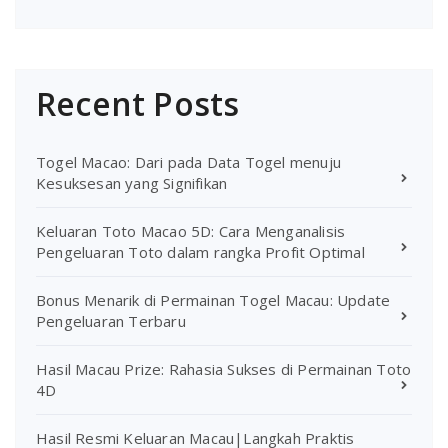
Recent Posts
Togel Macao: Dari pada Data Togel menuju
Kesuksesan yang Signifikan
Keluaran Toto Macao 5D: Cara Menganalisis
Pengeluaran Toto dalam rangka Profit Optimal
Bonus Menarik di Permainan Togel Macau: Update
Pengeluaran Terbaru
Hasil Macau Prize: Rahasia Sukses di Permainan Toto
4D
Hasil Resmi Keluaran Macau|Langkah Praktis