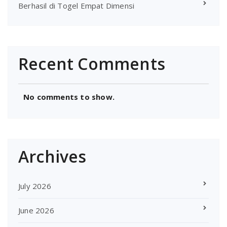
Berhasil di Togel Empat Dimensi
Recent Comments
No comments to show.
Archives
July 2026
June 2026