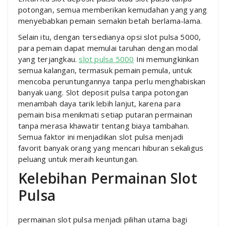
potongan, semua memberikan kemudahan yang yang
menyebabkan pemain semakin betah berlama-lama.
Selain itu, dengan tersedianya opsi slot pulsa 5000,
para pemain dapat memulai taruhan dengan modal
yang terjangkau.
slot pulsa 5000
Ini memungkinkan
semua kalangan, termasuk pemain pemula, untuk
mencoba peruntungannya tanpa perlu menghabiskan
banyak uang. Slot deposit pulsa tanpa potongan
menambah daya tarik lebih lanjut, karena para
pemain bisa menikmati setiap putaran permainan
tanpa merasa khawatir tentang biaya tambahan.
Semua faktor ini menjadikan slot pulsa menjadi
favorit banyak orang yang mencari hiburan sekaligus
peluang untuk meraih keuntungan.
Kelebihan Permainan Slot
Pulsa
permainan slot pulsa menjadi pilihan utama bagi