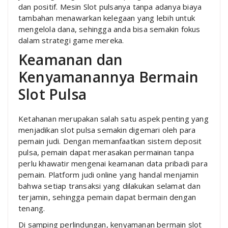
dan positif. Mesin Slot pulsanya tanpa adanya biaya
tambahan menawarkan kelegaan yang lebih untuk
mengelola dana, sehingga anda bisa semakin fokus
dalam strategi game mereka.
Keamanan dan
Kenyamanannya Bermain
Slot Pulsa
Ketahanan merupakan salah satu aspek penting yang
menjadikan slot pulsa semakin digemari oleh para
pemain judi. Dengan memanfaatkan sistem deposit
pulsa, pemain dapat merasakan permainan tanpa
perlu khawatir mengenai keamanan data pribadi para
pemain. Platform judi online yang handal menjamin
bahwa setiap transaksi yang dilakukan selamat dan
terjamin, sehingga pemain dapat bermain dengan
tenang.
Di samping perlindungan, kenyamanan bermain slot