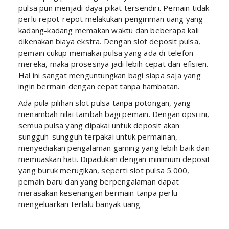
pulsa pun menjadi daya pikat tersendiri. Pemain tidak
perlu repot-repot melakukan pengiriman uang yang
kadang-kadang memakan waktu dan beberapa kali
dikenakan biaya ekstra. Dengan slot deposit pulsa,
pemain cukup memakai pulsa yang ada di telefon
mereka, maka prosesnya jadi lebih cepat dan efisien.
Hal ini sangat menguntungkan bagi siapa saja yang
ingin bermain dengan cepat tanpa hambatan.
Ada pula pilihan slot pulsa tanpa potongan, yang
menambah nilai tambah bagi pemain. Dengan opsi ini,
semua pulsa yang dipakai untuk deposit akan
sungguh-sungguh terpakai untuk permainan,
menyediakan pengalaman gaming yang lebih baik dan
memuaskan hati. Dipadukan dengan minimum deposit
yang buruk merugikan, seperti slot pulsa 5.000,
pemain baru dan yang berpengalaman dapat
merasakan kesenangan bermain tanpa perlu
mengeluarkan terlalu banyak uang.