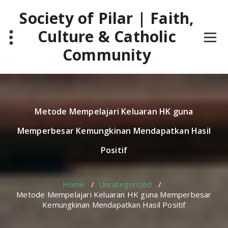
Skip
Society of Pilar | Faith,
to
content
Culture & Catholic
Community
Metode Mempelajari Keluaran HK guna
Memperbesar Kemungkinan Mendapatkan Hasil
Positif
Home
/
Uncategorized
/
Metode Mempelajari Keluaran HK guna Memperbesar
Kemungkinan Mendapatkan Hasil Positif