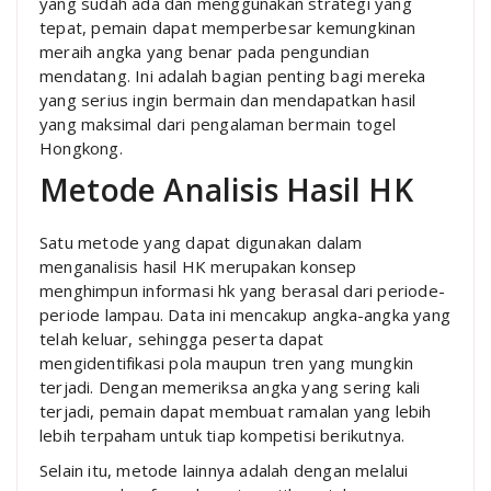
yang sudah ada dan menggunakan strategi yang
tepat, pemain dapat memperbesar kemungkinan
meraih angka yang benar pada pengundian
mendatang. Ini adalah bagian penting bagi mereka
yang serius ingin bermain dan mendapatkan hasil
yang maksimal dari pengalaman bermain togel
Hongkong.
Metode Analisis Hasil HK
Satu metode yang dapat digunakan dalam
menganalisis hasil HK merupakan konsep
menghimpun informasi hk yang berasal dari periode-
periode lampau. Data ini mencakup angka-angka yang
telah keluar, sehingga peserta dapat
mengidentifikasi pola maupun tren yang mungkin
terjadi. Dengan memeriksa angka yang sering kali
terjadi, pemain dapat membuat ramalan yang lebih
lebih terpaham untuk tiap kompetisi berikutnya.
Selain itu, metode lainnya adalah dengan melalui